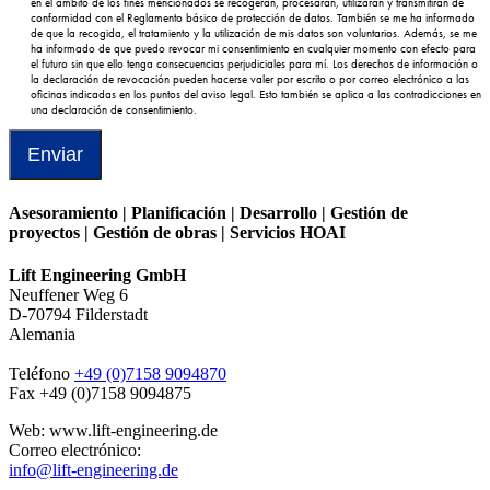
en el ámbito de los fines mencionados se recogerán, procesarán, utilizarán y transmitirán de
conformidad con el Reglamento básico de protección de datos. También se me ha informado
de que la recogida, el tratamiento y la utilización de mis datos son voluntarios. Además, se me
ha informado de que puedo revocar mi consentimiento en cualquier momento con efecto para
el futuro sin que ello tenga consecuencias perjudiciales para mí. Los derechos de información o
la declaración de revocación pueden hacerse valer por escrito o por correo electrónico a las
oficinas indicadas en los puntos del aviso legal. Esto también se aplica a las contradicciones en
una declaración de consentimiento.
Enviar
Asesoramiento | Planificación | Desarrollo | Gestión de
proyectos | Gestión de obras | Servicios HOAI
Lift Engineering GmbH
Neuffener Weg 6
D-70794 Filderstadt
Alemania
Teléfono
+49 (0)7158 9094870
Fax +49 (0)7158 9094875
Web: www.lift-engineering.de
Correo electrónico:
info@lift-engineering.de