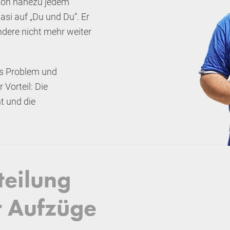
 von nahezu jedem
si auf „Du und Du“. Er
dere nicht mehr weiter
as Problem und
Vorteil: Die
t und die
eilung
r Aufzüge