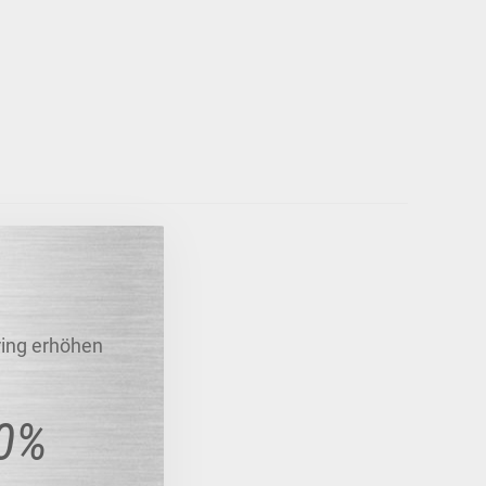
ring erhöhen
40%